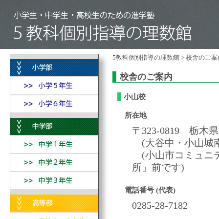
5教科個別指導の理数館
> 校舎のご案
校舎のご案内
小山校
所在地
〒323-0819 栃
(大谷中・小山城南
(小山市コミュニ
所」前です)
電話番号 (代表)
0285-28-7182