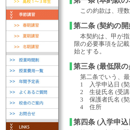
第一条 (本約款の
この約款は、理数館
第二条 (契約の開
本契約は、甲が指定
限の必要事項を記
始とする。
第三条 (最低限の
第二条でいう、最
1 入学申込日 (契
2 生徒氏名 (受講
3 保護者氏名 (契
4 住所
第四条 (入学申込