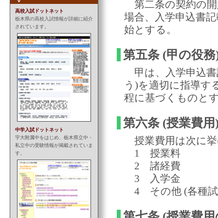
第二条の契約の開始
高校入試ドットネット
場合、入学申込書記
栃木県の高校入試情報が詳細に紹介
されています。
始とする。
第五条 (甲の役務
甲は、入学申込書記
う)を適切に指導す
程
に基づくものと
第六条 (授業費用
中学入試ドットネット
宇大附属中をはじめ、栃木県立中・
授業費用
は次に挙
私立中の受験情報が掲載されていま
1 授業料
す。
2 諸経費
3 入学金
4 その他 (各種
第七条 (授業費用