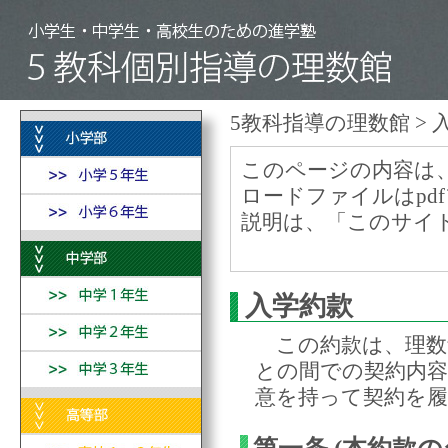
5教科指導の理数館
> 
このページの内容は
ロードファイルはpd
説明は、「
このサイ
入学約款
この約款は、理数館
との間での契約内
意を持って契約を