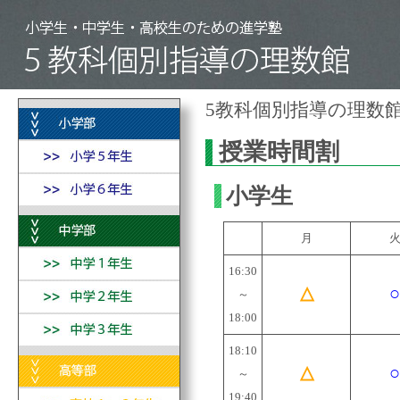
5教科個別指導の理数
授業時間割
小学生
月
16:30
△
○
～
18:00
18:10
△
○
～
19:40