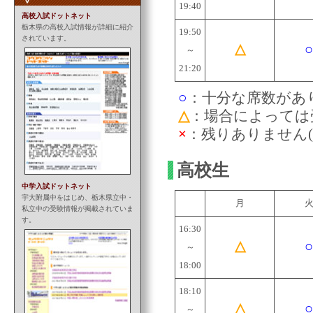
19:40
高校入試ドットネット
栃木県の高校入試情報が詳細に紹介
19:50
されています。
△
○
～
21:20
○
：十分な席数があり
△
：場合によっては
×
：残りありません(
高校生
中学入試ドットネット
宇大附属中をはじめ、栃木県立中・
月
私立中の受験情報が掲載されていま
す。
16:30
△
○
～
18:00
18:10
△
○
～