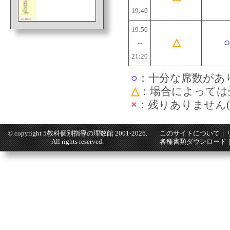
19:40
19:50
△
○
～
21:20
○
：十分な席数があり
△
：場合によっては
×
：残りありません(
© copyright
5教科個別指導の理数館
2001-2026.
このサイトについて
｜
All rights reserved.
各種書類ダウンロード