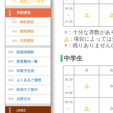
19:50
△
～
21:20
○
：十分な席数があり
△
：場合によっては
×
：残りありません(
中学生
月
16:30
△
○
～
18:00
18:10
△
○
～